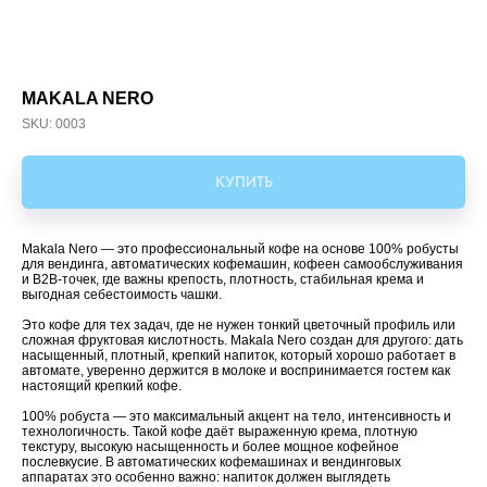
MAKALA NERO
SKU:
0003
КУПИТЬ
Makala Nero — это профессиональный кофе на основе 100% робусты
для вендинга, автоматических кофемашин, кофеен самообслуживания
и B2B-точек, где важны крепость, плотность, стабильная крема и
выгодная себестоимость чашки.
Это кофе для тех задач, где не нужен тонкий цветочный профиль или
сложная фруктовая кислотность. Makala Nero создан для другого: дать
насыщенный, плотный, крепкий напиток, который хорошо работает в
автомате, уверенно держится в молоке и воспринимается гостем как
настоящий крепкий кофе.
100% робуста — это максимальный акцент на тело, интенсивность и
технологичность. Такой кофе даёт выраженную крема, плотную
текстуру, высокую насыщенность и более мощное кофейное
послевкусие. В автоматических кофемашинах и вендинговых
аппаратах это особенно важно: напиток должен выглядеть