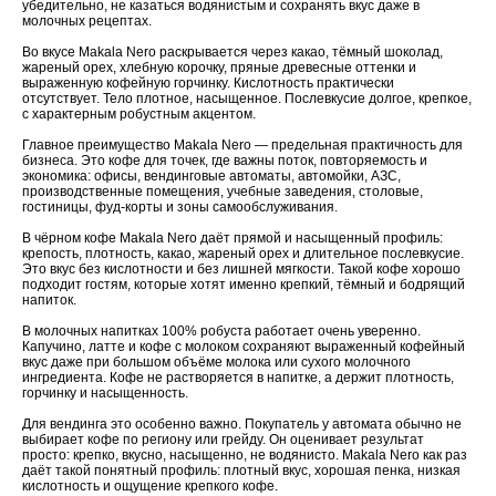
убедительно, не казаться водянистым и сохранять вкус даже в
молочных рецептах.
Во вкусе Makala Nero раскрывается через какао, тёмный шоколад,
жареный орех, хлебную корочку, пряные древесные оттенки и
выраженную кофейную горчинку. Кислотность практически
отсутствует. Тело плотное, насыщенное. Послевкусие долгое, крепкое,
с характерным робустным акцентом.
Главное преимущество Makala Nero — предельная практичность для
бизнеса. Это кофе для точек, где важны поток, повторяемость и
экономика: офисы, вендинговые автоматы, автомойки, АЗС,
производственные помещения, учебные заведения, столовые,
гостиницы, фуд-корты и зоны самообслуживания.
В чёрном кофе Makala Nero даёт прямой и насыщенный профиль:
крепость, плотность, какао, жареный орех и длительное послевкусие.
Это вкус без кислотности и без лишней мягкости. Такой кофе хорошо
подходит гостям, которые хотят именно крепкий, тёмный и бодрящий
напиток.
В молочных напитках 100% робуста работает очень уверенно.
Капучино, латте и кофе с молоком сохраняют выраженный кофейный
вкус даже при большом объёме молока или сухого молочного
ингредиента. Кофе не растворяется в напитке, а держит плотность,
горчинку и насыщенность.
Для вендинга это особенно важно. Покупатель у автомата обычно не
выбирает кофе по региону или грейду. Он оценивает результат
просто: крепко, вкусно, насыщенно, не водянисто. Makala Nero как раз
даёт такой понятный профиль: плотный вкус, хорошая пенка, низкая
кислотность и ощущение крепкого кофе.