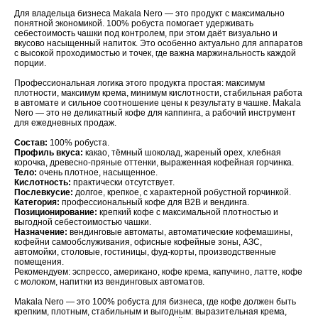
Для владельца бизнеса Makala Nero — это продукт с максимально
понятной экономикой. 100% робуста помогает удерживать
себестоимость чашки под контролем, при этом даёт визуально и
вкусово насыщенный напиток. Это особенно актуально для аппаратов
с высокой проходимостью и точек, где важна маржинальность каждой
порции.
Профессиональная логика этого продукта простая: максимум
плотности, максимум крема, минимум кислотности, стабильная работа
в автомате и сильное соотношение цены к результату в чашке. Makala
Nero — это не деликатный кофе для каппинга, а рабочий инструмент
для ежедневных продаж.
Состав:
100% робуста.
Профиль вкуса:
какао, тёмный шоколад, жареный орех, хлебная
корочка, древесно-пряные оттенки, выраженная кофейная горчинка.
Тело:
очень плотное, насыщенное.
Кислотность:
практически отсутствует.
Послевкусие:
долгое, крепкое, с характерной робустной горчинкой.
Категория:
профессиональный кофе для B2B и вендинга.
Позиционирование:
крепкий кофе с максимальной плотностью и
выгодной себестоимостью чашки.
Назначение:
вендинговые автоматы, автоматические кофемашины,
кофейни самообслуживания, офисные кофейные зоны, АЗС,
автомойки, столовые, гостиницы, фуд-корты, производственные
помещения.
Рекомендуем: эспрессо, американо, кофе крема, капучино, латте, кофе
с молоком, напитки из вендинговых автоматов.
Makala Nero — это 100% робуста для бизнеса, где кофе должен быть
крепким, плотным, стабильным и выгодным: выразительная крема,