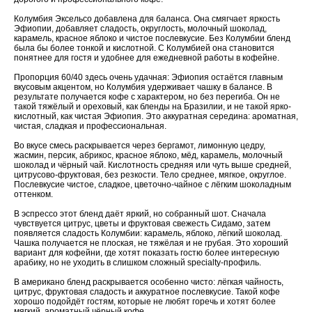
Колумбия Эксельсо добавлена для баланса. Она смягчает яркость
Эфиопии, добавляет сладость, округлость, молочный шоколад,
карамель, красное яблоко и чистое послевкусие. Без Колумбии бленд
была бы более тонкой и кислотной. С Колумбией она становится
понятнее для гостя и удобнее для ежедневной работы в кофейне.
Пропорция 60/40 здесь очень удачная: Эфиопия остаётся главным
вкусовым акцентом, но Колумбия удерживает чашку в балансе. В
результате получается кофе с характером, но без перегиба. Он не
такой тяжёлый и ореховый, как бленды на Бразилии, и не такой ярко-
кислотный, как чистая Эфиопия. Это аккуратная середина: ароматная,
чистая, сладкая и профессиональная.
Во вкусе смесь раскрывается через бергамот, лимонную цедру,
жасмин, персик, абрикос, красное яблоко, мёд, карамель, молочный
шоколад и чёрный чай. Кислотность средняя или чуть выше средней,
цитрусово-фруктовая, без резкости. Тело среднее, мягкое, округлое.
Послевкусие чистое, сладкое, цветочно-чайное с лёгким шоколадным
оттенком.
В эспрессо этот бленд даёт яркий, но собранный шот. Сначала
чувствуется цитрус, цветы и фруктовая свежесть Сидамо, затем
появляется сладость Колумбии: карамель, яблоко, лёгкий шоколад.
Чашка получается не плоская, не тяжёлая и не грубая. Это хороший
вариант для кофейни, где хотят показать гостю более интересную
арабику, но не уходить в слишком сложный specialty-профиль.
В американо бленд раскрывается особенно чисто: лёгкая чайность,
цитрус, фруктовая сладость и аккуратное послевкусие. Такой кофе
хорошо подойдёт гостям, которые не любят горечь и хотят более
мягкий, ароматный чёрный кофе.