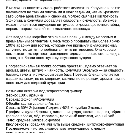
В молочных напитках смесь работает деликатно. Капучино и латте
получаются не такими плотными и шоколадными, как на Бразилии,
зато более ароматными и свежими. Молоко смягчает кислотность
Эфиопии, а Колумбия добавляет сладость и округлость. Во вкусе
может появляться ощущение цитрусового крема, цветочного мёда,
персика, карамели и лёгкого молочного шоколада.
Для владельца кофейни это сильная позиция между массовым и
премиальным сегментом. Смесь можно продавать как более яркую
100% арабику для гостей, которые уже привыкли к классическому
капучино, но хотят попробовать что-то интереснее. Она хорошо
показывает экспертность заведения: здесь не просто смешали два
зерна, а собрали понятную вкусовую конструкцию.
Профессиональная логика состава простая: Сидамо отвечает за
аромат, цветы, цитрус и чайность, Колумбия Эксельсо — за сладость,
баланс, тело и чистую фруктовую базу. Поэтому бленд получается
выразительным, но не спорным; свежим, но не резким; ароматным, но
понятным для широкой аудитории.
Возможна обжарка под эспрессо/под фильтр
Зерно:
100% арабика
Страна:
Эфиопия/Колумбия
Обработка:
натуральная/мытая
Состав:
60% Эфиопия Сидамо / 40% Колумбия Эксельсо
Профиль вкуса:
бергамот, лимонная цедра, жасмин, персик, абрикос,
красное яблоко, мёд, карамель, молочный шоколад, чёрный чай
Тело:
среднее, мягкое, округлое
Кислотность:
средняя или чуть выше средней, цитрусово-фруктовая
Послевкусие:
чистое, сладкое, цветочно-чайное, с лёгким
шоколадным оттенком