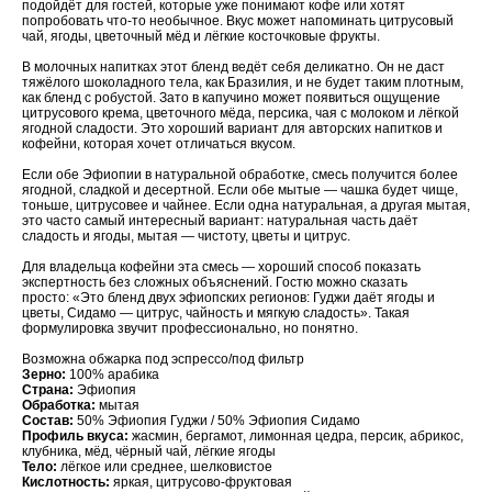
подойдёт для гостей, которые уже понимают кофе или хотят
попробовать что-то необычное. Вкус может напоминать цитрусовый
чай, ягоды, цветочный мёд и лёгкие косточковые фрукты.
В молочных напитках этот бленд ведёт себя деликатно. Он не даст
тяжёлого шоколадного тела, как Бразилия, и не будет таким плотным,
как бленд с робустой. Зато в капучино может появиться ощущение
цитрусового крема, цветочного мёда, персика, чая с молоком и лёгкой
ягодной сладости. Это хороший вариант для авторских напитков и
кофейни, которая хочет отличаться вкусом.
Если обе Эфиопии в натуральной обработке, смесь получится более
ягодной, сладкой и десертной. Если обе мытые — чашка будет чище,
тоньше, цитрусовее и чайнее. Если одна натуральная, а другая мытая,
это часто самый интересный вариант: натуральная часть даёт
сладость и ягоды, мытая — чистоту, цветы и цитрус.
Для владельца кофейни эта смесь — хороший способ показать
экспертность без сложных объяснений. Гостю можно сказать
просто: «Это бленд двух эфиопских регионов: Гуджи даёт ягоды и
цветы, Сидамо — цитрус, чайность и мягкую сладость». Такая
формулировка звучит профессионально, но понятно.
Возможна обжарка под эспрессо/под фильтр
Зерно:
100% арабика
Страна:
Эфиопия
Обработка:
мытая
Состав:
50% Эфиопия Гуджи / 50% Эфиопия Сидамо
Профиль вкуса:
жасмин, бергамот, лимонная цедра, персик, абрикос,
клубника, мёд, чёрный чай, лёгкие ягоды
Тело:
лёгкое или среднее, шелковистое
Кислотность:
яркая, цитрусово-фруктовая