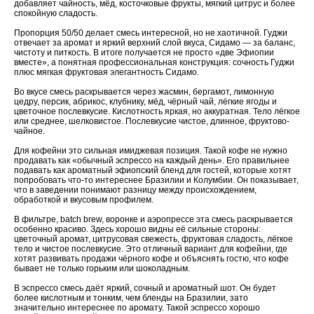
добавляет чайность, мёд, косточковые фрукты, мягкий цитрус и более
спокойную сладость.
Пропорция 50/50 делает смесь интересной, но не хаотичной. Гуджи
отвечает за аромат и яркий верхний слой вкуса, Сидамо — за баланс,
чистоту и питкость. В итоге получается не просто «две Эфиопии
вместе», а понятная профессиональная конструкция: сочность Гуджи
плюс мягкая фруктовая элегантность Сидамо.
Во вкусе смесь раскрывается через жасмин, бергамот, лимонную
цедру, персик, абрикос, клубнику, мёд, чёрный чай, лёгкие ягоды и
цветочное послевкусие. Кислотность яркая, но аккуратная. Тело лёгкое
или среднее, шелковистое. Послевкусие чистое, длинное, фруктово-
чайное.
Для кофейни это сильная имиджевая позиция. Такой кофе не нужно
продавать как «обычный эспрессо на каждый день». Его правильнее
подавать как ароматный эфиопский бленд для гостей, которые хотят
попробовать что-то интереснее Бразилии и Колумбии. Он показывает,
что в заведении понимают разницу между происхождением,
обработкой и вкусовым профилем.
В фильтре, batch brew, воронке и аэропрессе эта смесь раскрывается
особенно красиво. Здесь хорошо видны её сильные стороны:
цветочный аромат, цитрусовая свежесть, фруктовая сладость, лёгкое
тело и чистое послевкусие. Это отличный вариант для кофейни, где
хотят развивать продажи чёрного кофе и объяснять гостю, что кофе
бывает не только горьким или шоколадным.
В эспрессо смесь даёт яркий, сочный и ароматный шот. Он будет
более кислотным и тонким, чем бленды на Бразилии, зато
значительно интереснее по аромату. Такой эспрессо хорошо