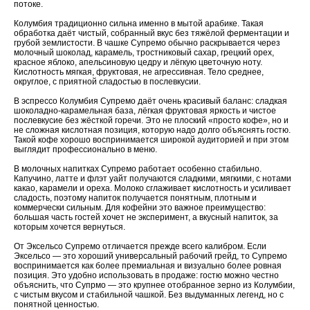
потоке.
Колумбия традиционно сильна именно в мытой арабике. Такая
обработка даёт чистый, собранный вкус без тяжёлой ферментации и
грубой землистости. В чашке Супремо обычно раскрывается через
молочный шоколад, карамель, тростниковый сахар, грецкий орех,
красное яблоко, апельсиновую цедру и лёгкую цветочную ноту.
Кислотность мягкая, фруктовая, не агрессивная. Тело среднее,
округлое, с приятной сладостью в послевкусии.
В эспрессо Колумбия Супремо даёт очень красивый баланс: сладкая
шоколадно-карамельная база, лёгкая фруктовая яркость и чистое
послевкусие без жёсткой горечи. Это не плоский «просто кофе», но и
не сложная кислотная позиция, которую надо долго объяснять гостю.
Такой кофе хорошо воспринимается широкой аудиторией и при этом
выглядит профессионально в меню.
В молочных напитках Супремо работает особенно стабильно.
Капучино, латте и флэт уайт получаются сладкими, мягкими, с нотами
какао, карамели и ореха. Молоко сглаживает кислотность и усиливает
сладость, поэтому напиток получается понятным, плотным и
коммерчески сильным. Для кофейни это важное преимущество:
большая часть гостей хочет не эксперимент, а вкусный напиток, за
которым хочется вернуться.
От Эксельсо Супремо отличается прежде всего калибром. Если
Эксельсо — это хороший универсальный рабочий грейд, то Супремо
воспринимается как более премиальная и визуально более ровная
позиция. Это удобно использовать в продаже: гостю можно честно
объяснить, что Супрмо — это крупнее отобранное зерно из Колумбии,
с чистым вкусом и стабильной чашкой. Без выдуманных легенд, но с
понятной ценностью.