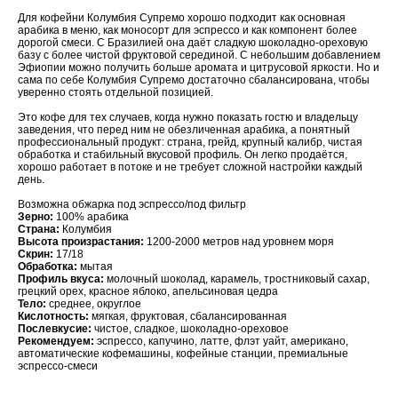
Для кофейни Колумбия Супремо хорошо подходит как основная
арабика в меню, как моносорт для эспрессо и как компонент более
дорогой смеси. С Бразилией она даёт сладкую шоколадно-ореховую
базу с более чистой фруктовой серединой. С небольшим добавлением
Эфиопии можно получить больше аромата и цитрусовой яркости. Но и
сама по себе Колумбия Супремо достаточно сбалансирована, чтобы
уверенно стоять отдельной позицией.
Это кофе для тех случаев, когда нужно показать гостю и владельцу
заведения, что перед ним не обезличенная арабика, а понятный
профессиональный продукт: страна, грейд, крупный калибр, чистая
обработка и стабильный вкусовой профиль. Он легко продаётся,
хорошо работает в потоке и не требует сложной настройки каждый
день.
Возможна обжарка под эспрессо/под фильтр
Зерно:
100% арабика
Страна:
Колумбия
Высота произрастания:
1200-2000 метров над уровнем моря
Скрин:
17/18
Обработка:
мытая
Профиль вкуса:
молочный шоколад, карамель, тростниковый сахар,
грецкий орех, красное яблоко, апельсиновая цедра
Тело:
среднее, округлое
Кислотность:
мягкая, фруктовая, сбалансированная
Послевкусие:
чистое, сладкое, шоколадно-ореховое
Рекомендуем:
эспрессо, капучино, латте, флэт уайт, американо,
автоматические кофемашины, кофейные станции, премиальные
эспрессо-смеси