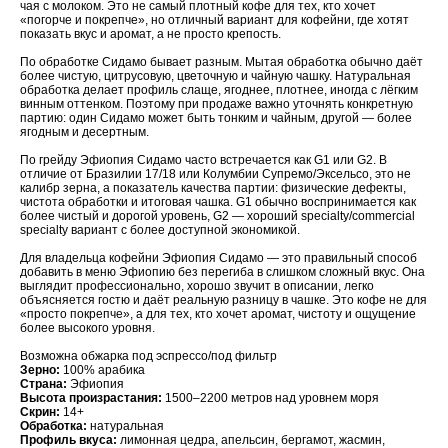
чая с молоком. Это не самый плотный кофе для тех, кто хочет
«погорче и покрепче», но отличный вариант для кофейни, где хотят
показать вкус и аромат, а не просто крепость.
По обработке Сидамо бывает разным. Мытая обработка обычно даёт
более чистую, цитрусовую, цветочную и чайную чашку. Натуральная
обработка делает профиль слаще, ягоднее, плотнее, иногда с лёгким
винным оттенком. Поэтому при продаже важно уточнять конкретную
партию: один Сидамо может быть тонким и чайным, другой — более
ягодным и десертным.
По грейду Эфиопия Сидамо часто встречается как G1 или G2. В
отличие от Бразилии 17/18 или Колумбии Супремо/Эксельсо, это не
калибр зерна, а показатель качества партии: физические дефекты,
чистота обработки и итоговая чашка. G1 обычно воспринимается как
более чистый и дорогой уровень, G2 — хороший specialty/commercial
specialty вариант с более доступной экономикой.
Для владельца кофейни Эфиопия Сидамо — это правильный способ
добавить в меню Эфиопию без перегиба в слишком сложный вкус. Она
выглядит профессионально, хорошо звучит в описании, легко
объясняется гостю и даёт реальную разницу в чашке. Это кофе не для
«просто покрепче», а для тех, кто хочет аромат, чистоту и ощущение
более высокого уровня.
Возможна обжарка под эспрессо/под фильтр
Зерно:
100% арабика
Страна:
Эфиопия
Высота произрастания:
1500–2200 метров над уровнем моря
Скрин:
14+
Обработка:
натуральная
Профиль вкуса:
лимонная цедра, апельсин, бергамот, жасмин,