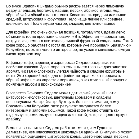
Во вкусе Эфиопия Сидамо обычно раскрывается через лимонную
цедру, апельсин, бергамот, жасмин, персик, абрикос, ягоды, мёд,
чёрный чай и лёгкий какао-оттенок. Кислотность средняя или выше
средней, цитрусовая и фруктовая. Тело чаще лёгкое или среднее,
шелковистое. Послевкусие чистое, сладкое, цветочно-чайное.
Для кофейни это очень сильная позиция, потому что Сидамо легко
объяснить гостю простыми словами: «Это Эфиопия — ароматная,
цитрусовая, немного цветочная, с мягкой фруктовой сладостью». Такой
кофе хорошо работает с гостями, которые уже пробовали Бразилию и
Колумбию, но хотят чего-то интереснее, не уходя в слишком сложную
кислотную экзотику.
В фильтр-кофе, воронке, и аэропрессе Сидамо раскрывается
особенно красиво. Здесь хорошо слышны его главные достоинства:
аромат, чистая кислотность, лёгкая чайность и сладкие фруктовые
ноты. Это хороший кофе для кофейни, которая хочет продавать
чёрный кофе не как «просто американо», а как отдельный продукт с
понятным вкусом и происхождением.
В эспрессо Эфиопия Сидамо может дать яркий, сочный шот с
цитрусовой кислотностью, цветочным ароматом и сладким
послевкусием. Настройка требует чуть больше внимания, чем у
Бразилии или Колумбии, зато результат получается более
интересным и запоминающимся. Такой кофе можно ставить как
отдельную премиальную позицию для гостей, которые ценят яркую
арабику.
В молочных напитках Сидамо работает мягче, чем Гуджи, и
деликатнее, чем классическая шоколадная арабика. В капучино может
появляться ощущение цитрусового крема, цветочного мёда, персика,