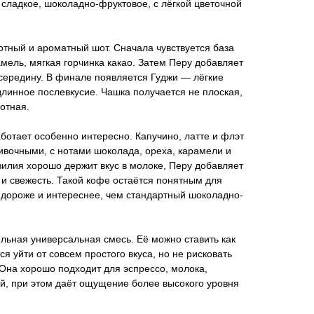
, сладкое, шоколадно-фруктовое, с лёгкой цветочной
лотный и ароматный шот. Сначала чувствуется база
амель, мягкая горчинка какао. Затем Перу добавляет
середину. В финале появляется Гуджи — лёгкие
 длинное послевкусие. Чашка получается не плоская,
отная.
ботает особенно интересно. Капучино, латте и флэт
ивочными, с нотами шоколада, ореха, карамели и
азилия хорошо держит вкус в молоке, Перу добавляет
т и свежесть. Такой кофе остаётся понятным для
т дороже и интереснее, чем стандартный шоколадно-
льная универсальная смесь. Её можно ставить как
я уйти от совсем простого вкуса, но не рисковать
Она хорошо подходит для эспрессо, молока,
й, при этом даёт ощущение более высокого уровня