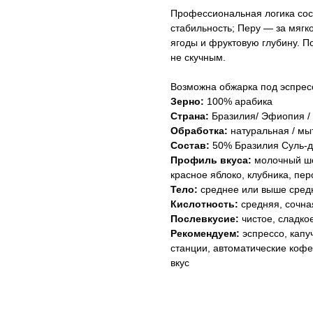
Профессиональная логика сост
стабильность; Перу — за мягк
ягоды и фруктовую глубину. П
не скучным.
Возможна обжарка под эспрес
Зерно:
100% арабика
Страна:
Бразилия/ Эфиопия /
Обработка:
натуральная / мы
Состав:
50% Бразилия Суль-д
Профиль вкуса:
молочный шок
красное яблоко, клубника, пер
Тело:
среднее или выше средн
Кислотность:
средняя, сочна
Послевкусие:
чистое, сладко
Рекомендуем:
эспрессо, капу
станции, автоматические коф
вкус