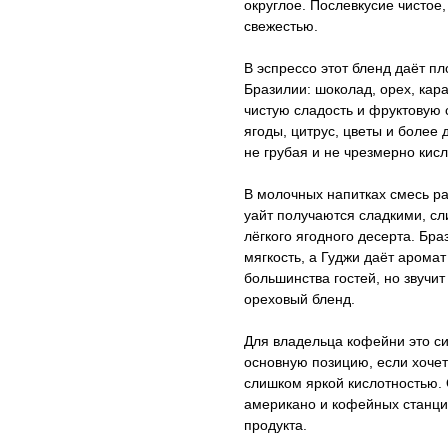
округлое. Послевкусие чистое
свежестью.
В эспрессо этот бленд даёт п
Бразилии: шоколад, орех, кар
чистую сладость и фруктовую 
ягоды, цитрус, цветы и более
не грубая и не чрезмерно кисл
В молочных напитках смесь ра
уайт получаются сладкими, сл
лёгкого ягодного десерта. Бр
мягкость, а Гуджи даёт арома
большинства гостей, но звучи
ореховый бленд.
Для владельца кофейни это си
основную позицию, если хочетс
слишком яркой кислотностью. 
американо и кофейных станци
продукта.