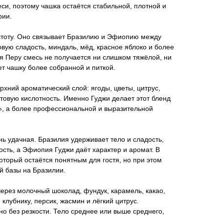
еси, поэтому чашка остаётся стабильной, плотной и
рии.
истоту. Оно связывает Бразилию и Эфиопию между
овую сладость, миндаль, мёд, красное яблоко и более
я Перу смесь не получается ни слишком тяжёлой, ни
т чашку более собранной и питкой.
рхний ароматический слой: ягоды, цветы, цитрус,
товую кислотность. Именно Гуджи делает этот бленд
, а более профессиональной и выразительной
нь удачная. Бразилия удерживает тело и сладость,
ость, а Эфиопия Гуджи даёт характер и аромат. В
который остаётся понятным для гостя, но при этом
й базы на Бразилии.
через молочный шоколад, фундук, карамель, какао,
 клубнику, персик, жасмин и лёгкий цитрус.
но без резкости. Тело среднее или выше среднего,