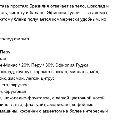
ава простая: Бразилия отвечает за тело, шоколад и
ость, чистоту и баланс; Эфиопия Гуджи — за аромат,
оэтому бленд получается коммерчески удобным, но
со/под фильтр
 Перу
тая
е-Минас / 20% Перу / 30% Эфиопия Гуджи
олад, фундук, карамель, какао, миндаль, мёд,
сик, жасмин, лёгкий цитрус
его, округлое
я, фруктовая
е, шоколадно-фруктовое, с лёгкой цветочной нотой
чино, латте, флэт уайт, американо, кофейные
емашины, кофейни с акцентом на более интересный